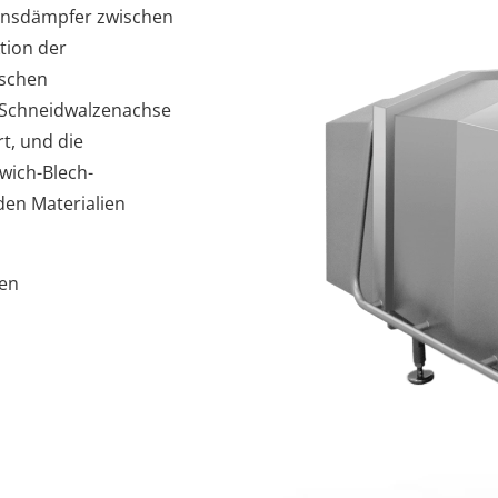
ionsdämpfer zwischen
tion der
ischen
e Schneidwalzenachse
rt, und die
wich-Blech-
den Materialien
en