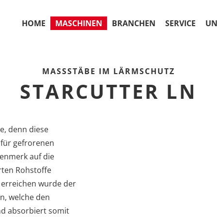
HOME
MASCHINEN
BRANCHEN
SERVICE
UN
MASSSTÄBE IM LÄRMSCHUTZ
STARCUTTER LN
se, denn diese
für gefrorenen
genmerk auf die
rten Rohstoffe
 erreichen wurde der
en, welche den
und absorbiert somit