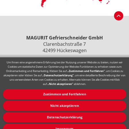
MAGURIT Gefrierschneider GmbH
Clarenbachstraße 7
42499 Hückeswagen
Fon
+49 (0)2192 93639-0
Um Ihnen eine angenehmere Erfahrung bei der Nutzung unserer Website zu bieten, nutzen wir
Cookies um statistische Daten zur Optimierung der Website-Funktionen zu erheben sowie zum
Mail
magurit@magurit.de
Onlinemarketing und Remarketing. Klicken Sie auf
„Zustimmen und Fortfahren“
, um Cookies zu
akzeptieren oder klicken Sie auf
„Datenschutzerklärung“
, um eine detaillierte Beschreibung der von
» Datenschutzerklärung
uns verwendeten Arten von Cookies zu erhalten. Alternativ können Sie alle Cookies mit Klick
auf
„Nicht akzeptieren“
ablehnen.
» Impressum
Zustimmen und Fortfahren
Nicht akzeptieren
© 2026 MAGURIT Gefrierschneider GmbH
Datenschutzerklärung
Impressum