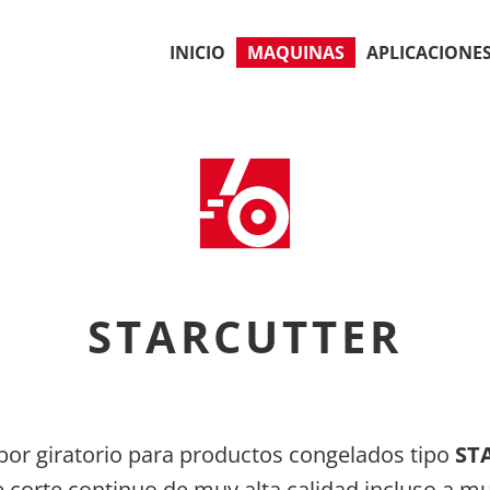
INICIO
MAQUINAS
APLICACIONE
STARCUTTER
or giratorio para productos congelados tipo
ST
e corte continuo de muy alta calidad incluso a m