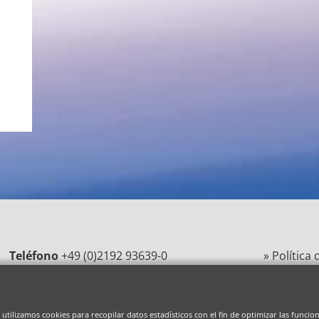
s
Teléfono
+49 (0)2192 93639-0
» Política
Correo
magurit@magurit.de
» Aviso Le
 utilizamos cookies para recopilar datos estadísticos con el fin de optimizar las funcio