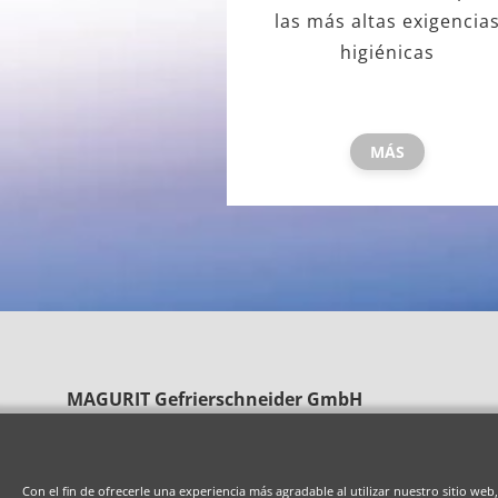
las más altas exigencia
higiénicas
MÁS
MAGURIT Gefrierschneider GmbH
Clarenbachstraße 7
42499 Hückeswagen
Con el fin de ofrecerle una experiencia más agradable al utilizar nuestro sitio web,